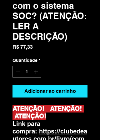
com o sistema
SOC? (ATENÇÃO:
LER A
DESCRIÇÃO)
Preço
R$ 77,33
Quantidade
*
Adicionar ao carrinho
ATENÇÃO! ATENÇÃO!
ATENÇÃO!
Link para
compra:
https://clubedea
utores.com.br/livro/com